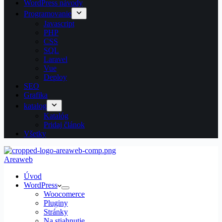
WordPress návody
Programovanie
Javascript
PHP
CSS
SQL
Laravel
Vue
Deploy
SEO
Grafika
katalog
Katalóg
Pridaj článok
Všetky
Areaweb
Úvod
WordPress
Woocomerce
Pluginy
Stránky
Na stiahnutie