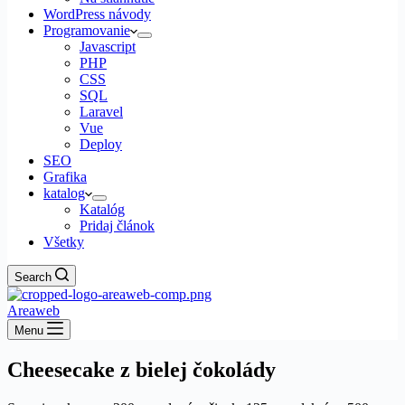
WordPress návody
Programovanie
Javascript
PHP
CSS
SQL
Laravel
Vue
Deploy
SEO
Grafika
katalog
Katalóg
Pridaj článok
Všetky
Search
Areaweb
Menu
Cheesecake z bielej čokolády