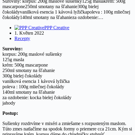
Suroviny: korpus: 200g maslové sušienky125g maslakrém: 500g
mascarpone250ml smotany na šľahanie300g bielej
čokoládyvanilková esencia 1 kávová lyžičkapoleva : 100g mliečnej
čokolády140ml smotany na šľahanieza ozdobenie:…
PPP Creative
1. Květen 2022
Recepty
Suroviny:
korpus: 200g maslové sušienky
125g masla
krém: 500g mascarpone
250ml smotany na šľahanie
300g bielej čokolády
vanilková esencia 1 kávová lyžička
poleva : 100g mliečnej čokolády
140ml smotany na šľahanie
za ozdobenie: kocka bielej čokolády
jahody
Postup:
Sušienky rozdrvíme v mixéri a zmiešame s rozpusteným maslom.
Túto zmes natlačíme na spodok formy o priemere cca 21cm. Kým si
pripravíme krém, korpus dáme do chladničky stuhnúť.