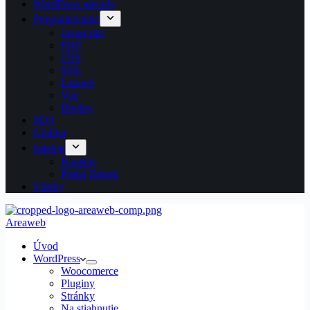
WordPress návody
Programovanie
Javascript
PHP
CSS
SQL
Laravel
Vue
Deploy
SEO
Grafika
katalog
Katalóg
Pridaj článok
Všetky
Areaweb
Úvod
WordPress
Woocomerce
Pluginy
Stránky
Na stiahnutie