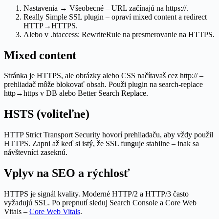
Nastavenia → Všeobecné – URL začínajú na https://.
Really Simple SSL plugin – opraví mixed content a redirect
HTTP→HTTPS.
Alebo v .htaccess: RewriteRule na presmerovanie na HTTPS.
Mixed content
Stránka je HTTPS, ale obrázky alebo CSS načítavaš cez http:// –
prehliadač môže blokovať obsah. Použi plugin na search-replace
http→https v DB alebo Better Search Replace.
HSTS (voliteľne)
HTTP Strict Transport Security hovorí prehliadaču, aby vždy použil
HTTPS. Zapni až keď si istý, že SSL funguje stabilne – inak sa
návštevníci zaseknú.
Vplyv na SEO a rýchlosť
HTTPS je signál kvality. Moderné HTTP/2 a HTTP/3 často
vyžadujú SSL. Po prepnutí sleduj Search Console a Core Web
Vitals –
Core Web Vitals
.