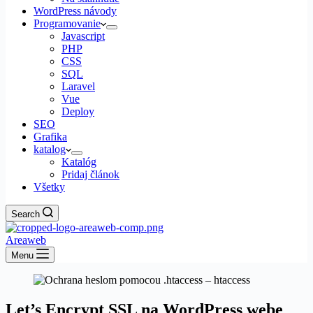
WordPress návody
Programovanie
Javascript
PHP
CSS
SQL
Laravel
Vue
Deploy
SEO
Grafika
katalog
Katalóg
Pridaj článok
Všetky
Search
Areaweb
Menu
Let’s Encrypt SSL na WordPress webe