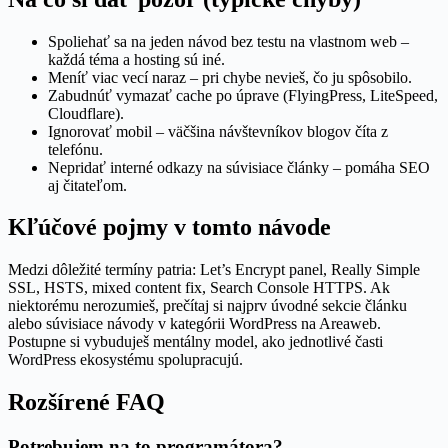
Spoliehať sa na jeden návod bez testu na vlastnom web –
každá téma a hosting sú iné.
Meníť viac vecí naraz – pri chybe nevieš, čo ju spôsobilo.
Zabudnúť vymazať cache po úprave (FlyingPress, LiteSpeed,
Cloudflare).
Ignorovať mobil – väčšina návštevníkov blogov číta z
telefónu.
Nepridať interné odkazy na súvisiace články – pomáha SEO
aj čitateľom.
Kľúčové pojmy v tomto návode
Medzi dôležité termíny patria: Let’s Encrypt panel, Really Simple
SSL, HSTS, mixed content fix, Search Console HTTPS. Ak
niektorému nerozumieš, prečítaj si najprv úvodné sekcie článku
alebo súvisiace návody v kategórii WordPress na Areaweb.
Postupne si vybuduješ mentálny model, ako jednotlivé časti
WordPress ekosystému spolupracujú.
Rozšírené FAQ
Potrebujem na to programátora?