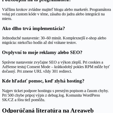
Väčšinu krokov zvládne majiteľ blogu alebo marketér. Programátora
volaj pri custom kóde v téme, zásahu do jadra alebo integrácii na
mieru.
Ako dlho trvá implementácia?
Jednoduché nastavenie: 30–60 minút. Komplexnejší e-shop alebo
migrácia: niekoľko hodín až dní vrátane testov.
Ovplyvní to moje reklamy alebo SEO?
Správne nastavenie zvyčajne SEO a výkon zlepší. Pri cookies a
AdSense testuj Consent Mode – krátkodobý pokles RPM môže byť
dočasný. Pri zmene URL vždy 301 redirect.
Kde hľadať pomoc, keď zlyhá hosting?
Najprv ticket podpore hostingu s presným popisom a časom chyby.
Pri 500 chybe pripoj výpis z debug.log. Komunita WordPress
SK/CZ a fóra tiež pomôžu.
Odporúčaná literatúra na Areaweb