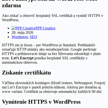
zdarma
Ako získať a obnoviť bezplatný SSL certifikát a vynútiť HTTPS v
WordPress.
PPP Creative
28. mája 2026
Wordpress
,
SEO
HTTPS nie je luxus – pre WordPress je štandard. Prehliadače
označujú HTTP stránky ako nezabezpečené, Google preferuje
HTTPS a prihlasovacie údaje sa bez šifrovania odosielajú v plain
texte.
Let’s Encrypt
ponúka bezplatné SSL certifikáty s
automatickou obnovou.
Získanie certifikátu
Väčšina slovenských hostingov (HostCreators, Websupport, Forpsi)
má Let’s Encrypt v paneli jedným klikom. Aktivuj pre doménu aj
www variant. Certifikát sa obnovuje automaticky každých 90 dní.
Vynútenie HTTPS v WordPress