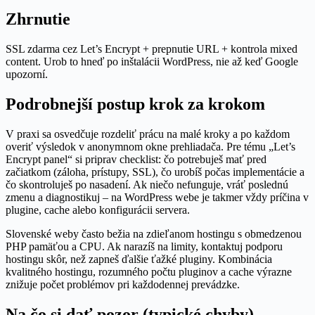
Zhrnutie
SSL zdarma cez Let’s Encrypt + prepnutie URL + kontrola mixed
content. Urob to hneď po inštalácii WordPress, nie až keď Google
upozorní.
Podrobnejší postup krok za krokom
V praxi sa osvedčuje rozdeliť prácu na malé kroky a po každom
overiť výsledok v anonymnom okne prehliadača. Pre tému „Let’s
Encrypt panel“ si priprav checklist: čo potrebuješ mať pred
začiatkom (záloha, prístupy, SSL), čo urobíš počas implementácie a
čo skontroluješ po nasadení. Ak niečo nefunguje, vráť poslednú
zmenu a diagnostikuj – na WordPress webe je takmer vždy príčina v
plugine, cache alebo konfigurácii servera.
Slovenské weby často bežia na zdieľanom hostingu s obmedzenou
PHP pamäťou a CPU. Ak narazíš na limity, kontaktuj podporu
hostingu skôr, než zapneš ďalšie ťažké pluginy. Kombinácia
kvalitného hostingu, rozumného počtu pluginov a cache výrazne
znižuje počet problémov pri každodennej prevádzke.
Na čo si dať pozor (typické chyby)